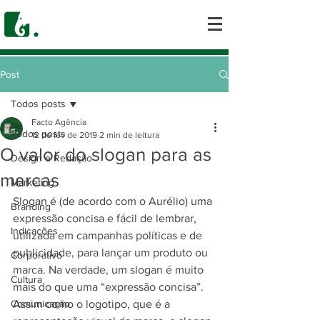
Post
Todos posts
Facto Agência
Todos posts
12 de fev de 2019
2 min de leitura
O valor do slogan para as
Design e Redação
marcas
Marketing
Slogan é (de acordo com o Aurélio) uma 
Branding
expressão concisa e fácil de lembrar, 
Indicações
utilizada em campanhas políticas e de 
publicidade, para lançar um produto ou 
Corporativo
marca. Na verdade, um slogan é muito 
Cultura
mais do que uma “expressão concisa”. 
Comunicação
Assim como o logotipo, que é a 