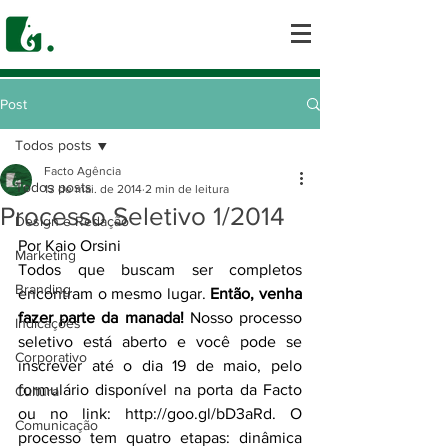
Post
Todos posts
Facto Agência
Todos posts
13 de mai. de 2014
2 min de leitura
Processo Seletivo 1/2014
Design e Redação
Por Kaio Orsini
Marketing
Todos que buscam ser completos 
Branding
encontram o mesmo lugar. 
Então, venha 
fazer parte da manada!
 Nosso processo 
Indicações
seletivo está aberto e você pode se 
Corporativo
inscrever até o dia 19 de maio, pelo 
formulário disponível na porta da Facto 
Cultura
ou no link: 
http://goo.gl/bD3aRd
. O 
Comunicação
processo tem quatro etapas: dinâmica 