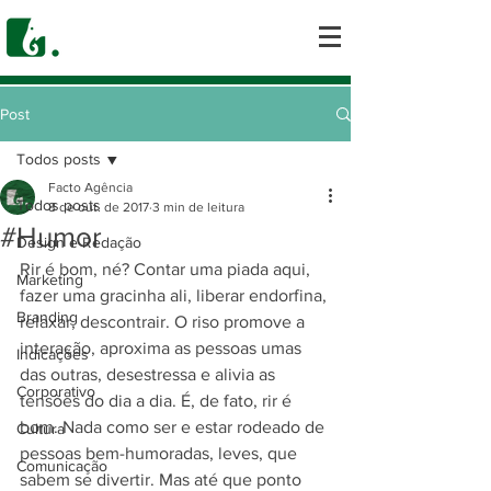
Post
Todos posts
Facto Agência
Todos posts
8 de out. de 2017
3 min de leitura
#Humor
Design e Redação
Rir é bom, né? Contar uma piada aqui, 
Marketing
fazer uma gracinha ali, liberar endorfina, 
Branding
relaxar, descontrair. O riso promove a 
interação, aproxima as pessoas umas 
Indicações
das outras, desestressa e alivia as 
Corporativo
tensões do dia a dia. É, de fato, rir é 
bom. Nada como ser e estar rodeado de 
Cultura
pessoas bem-humoradas, leves, que 
Comunicação
sabem se divertir. Mas até que ponto 