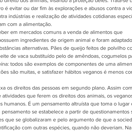
 direito dos animais, visando a proteção deles. Trata-se
ivo é evitar ou dar fim às explorações e abusos contra a vi
tra indústrias e realização de atividades cotidianas especí
m com a alimentação.
ceber em mercados comuns a venda de alimentos que 
ossuem ingredientes de origem animal e foram adaptado
ubstâncias alternativas. Pães de queijo feitos de polvilho c
, leite de vaca substituído pelo de amêndoas, cogumelos pa
eína: todos são exemplos de componentes de uma aliment
ões são muitas, e satisfazer hábitos veganos é menos c
xa os direitos das pessoas em segundo plano. Assim com
e atividades que ferem os direitos dos animais, os vegan
tos humanos. É um pensamento altruísta que toma o lugar 
e pensamento se estabelece a partir de questionamentos 
es que se globalizaram e pelo argumento de que a socie
ntificação com outras espécies, quando não deveriam. Na f