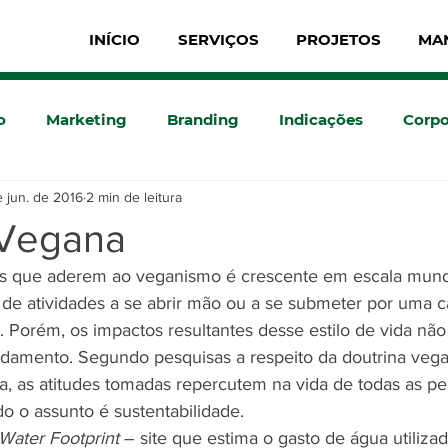
INÍCIO
SERVIÇOS
PROJETOS
MA
o
Marketing
Branding
Indicações
Corpo
e jun. de 2016
2 min de leitura
 Vegana
 que aderem ao veganismo é crescente em escala mundial
de atividades a se abrir mão ou a se submeter por uma c
 Porém, os impactos resultantes desse estilo de vida não
damento. Segundo pesquisas a respeito da doutrina vega
ia, as atitudes tomadas repercutem na vida de todas as pe
o o assunto é sustentabilidade.
Water Footprint
 – site que estima o gasto de água utiliza