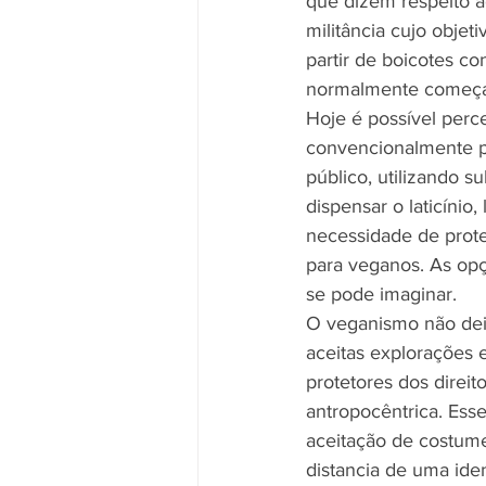
que dizem respeito ao
militância cujo objet
partir de boicotes con
normalmente começa
Hoje é possível per
convencionalmente p
público, utilizando s
dispensar o laticínio
necessidade de prot
para veganos. As opç
se pode imaginar.
O veganismo não dei
aceitas explorações 
protetores dos direi
antropocêntrica. Ess
aceitação de costum
distancia de uma ide