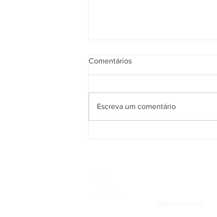
Comentários
Escreva um comentário
Organização no design: a
importância dos grids
Sobre nós
Quem somos