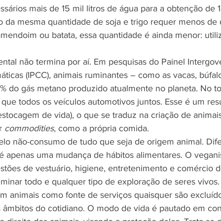
sários mais de 15 mil litros de água para a obtenção de 
o da mesma quantidade de soja e trigo requer menos de doi
mendoim ou batata, essa quantidade é ainda menor: utili
tal não termina por aí. Em pesquisas do Painel Intergov
ticas (IPCC), animais ruminantes – como as vacas, búfalo
 do gás metano produzido atualmente no planeta. No tot
que todos os veículos automotivos juntos. Esse é um res
(estocagem de vida), o que se traduz na criação de animai
r 
commodities
, como a própria comida.
 pelo não-consumo de tudo que seja de origem animal. Dif
 é apenas uma mudança de hábitos alimentares. O vega
stões de vestuário, higiene, entretenimento e comércio 
liminar todo e qualquer tipo de exploração de seres vivos.
zam animais como fonte de serviços quaisquer são excluíd
âmbitos do cotidiano. O modo de vida é pautado em conv