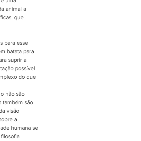
 de uma 
da animal a 
ficas, que 
s para esse 
om batata para 
ra suprir a 
ação possível 
omplexo do que 
o não são 
os também são 
da visão 
sobre a 
dade humana se 
ilosofia 