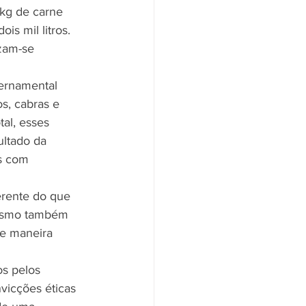
1kg de carne 
s mil litros. 
zam-se 
ernamental 
s, cabras e 
al, esses 
ultado da 
s com 
erente do que 
nismo também 
de maneira 
os pelos 
icções éticas 