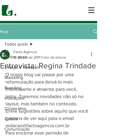
Post
Todos posts
Facto Agência
Todos posts
13 de jul. de 2011
1 min de leitura
Entrevista: Regina Trindade
Design e Redação
O nosso blog vai passar por uma 
Marketing
reformulação para deixá-lo mais 
Branding
interessante e atraente para você, 
leitor. Traremos novidades não só no 
Indicações
layout, mas também no conteúdo.
Corporativo
Envie sugestões sobre aquilo que você 
gostaria de ver aqui para o email 
Cultura
redacao@factoagencia.com.br
Comunicação
Para encerrar esse período de 