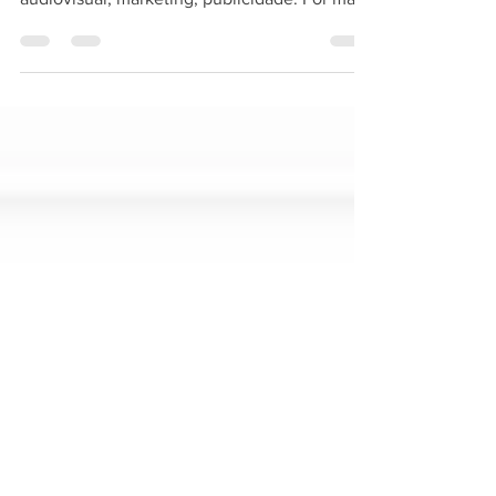
Por Tássia Saraiva O campo da Comunicação
abrange áreas como jornalismo, produção
audiovisual, marketing, publicidade. Por mais
que...