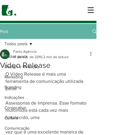
Post
Todos posts
Facto Agência
Todos posts
17 de out. de 2010
2 min de leitura
Vídeo Release
Design e Redação
O Vídeo Release é mais uma 
Marketing
ferramenta de comunicação utilizada 
Branding
pelas
Indicações
Assessorias de Imprensa. Esse formato 
Corporativo
multimídia está cada vez mais 
fortalecido, uma
Cultura
Comunicação
vez que é uma excelente maneira de 