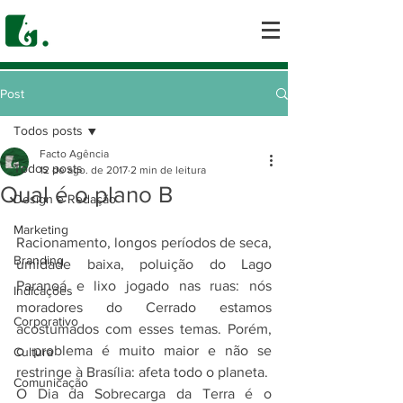
Post
Todos posts
Facto Agência
Todos posts
12 de ago. de 2017
2 min de leitura
Qual é o plano B
Design e Redação
Marketing
Racionamento, longos períodos de seca, 
Branding
umidade baixa, poluição do Lago 
Paranoá e lixo jogado nas ruas: nós 
Indicações
moradores do Cerrado estamos 
Corporativo
acostumados com esses temas. Porém, 
o problema é muito maior e não se 
Cultura
restringe à Brasília: afeta todo o planeta.
Comunicação
O Dia da Sobrecarga da Terra é o 