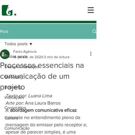
Post
Todos posts
Facto Agência
Todos posts
14 de set. de 2020
3 min de leitura
Processos essenciais na
Design e Redação
comunicação de um
Marketing
projeto
Branding
Texto por: Luana Lima
Indicações
Arte por: 
Ana Laura Barros 
Corporativo
A 
abordagem comunicativa eficaz
consiste no entendimento pleno da 
Cultura
mensagem do emissor pelo receptor e, 
Comunicação
apesar de parecer simples, é uma 