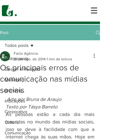
Post
Todos posts
Facto Agência
Todos posts
29 de ago. de 2014
1 min de leitura
Os principais erros de
Design e Redação
comunicação nas mídias
Marketing
sociais
Branding
Arte por Bruna de Araujo
Indicações
Texto por Tásya Barreto
Corporativo
As pessoas estão a cada dia mais 
inseridas no mundo das mídias sociais, 
Cultura
isso se deve à facilidade com que a 
Comunicação
internet chega às suas mãos. Hoje em 