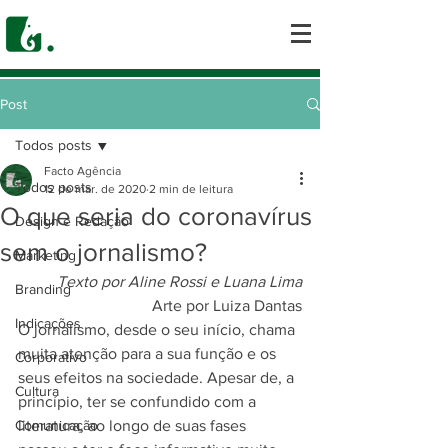
Post
Todos posts
Facto Agência
Todos posts
12 de mar. de 2020
2 min de leitura
O que seria do coronavírus
Design e Redação
sem o jornalismo?
Marketing
Texto por Aline Rossi e Luana Lima
Branding
     Arte por Luiza Dantas
Indicações
O jornalismo, desde o seu início, chama 
muita atenção para a sua função e os 
Corporativo
seus efeitos na sociedade. Apesar de, a 
Cultura
princípio, ter se confundido com a 
Comunicação
literatura, ao longo de suas fases 