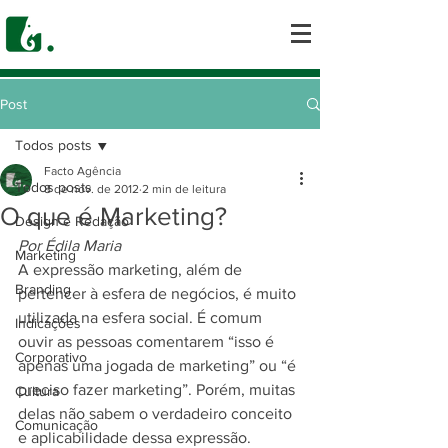
Post
Todos posts
Facto Agência
Todos posts
8 de nov. de 2012
2 min de leitura
O que é Marketing?
Design e Redação
Por Édila Maria
Marketing
A expressão marketing, além de 
Branding
pertencer à esfera de negócios, é muito 
utilizada na esfera social. É comum 
Indicações
ouvir as pessoas comentarem “isso é 
Corporativo
apenas uma jogada de marketing” ou “é 
preciso fazer marketing”. Porém, muitas 
Cultura
delas não sabem o verdadeiro conceito 
Comunicação
e aplicabilidade dessa expressão.