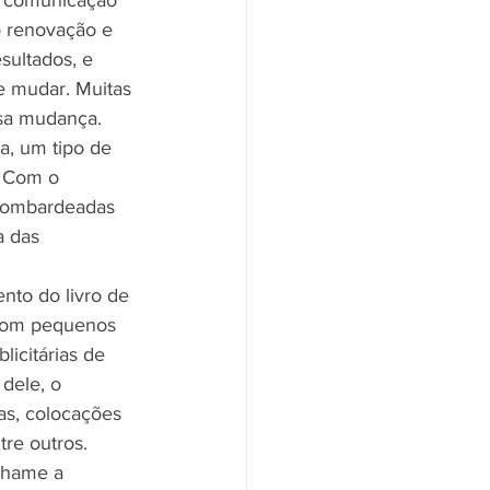
e comunicação 
o renovação e 
ultados, e 
e mudar. Muitas 
ssa mudança.
a, um tipo de 
. Com o 
 bombardeadas 
a das 
nto do livro de 
 com pequenos 
icitárias de 
dele, o 
as, colocações 
tre outros.
chame a 