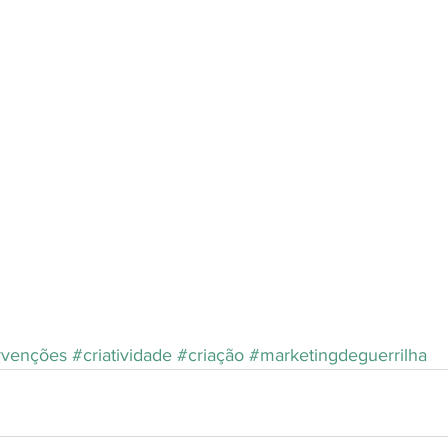
rvenções
#criatividade
#criação
#marketingdeguerrilha