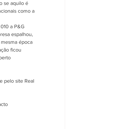
 se aquilo é 
encionais como a 
2010 a P&G 
esa espalhou, 
na mesma época 
ção ficou 
berto 
 pelo site Real 
acto