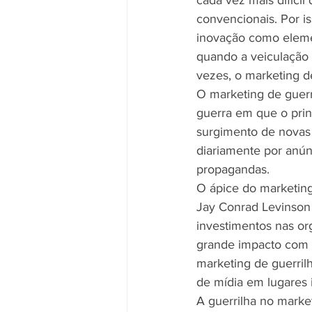
cada vez mais difíci
convencionais. Por i
inovação como elemen
quando a veiculação 
vezes, o marketing de
O marketing de guerri
guerra em que o princ
surgimento de novas 
diariamente por anúnc
propagandas.
O ápice do marketing
Jay Conrad Levinson 
investimentos nas org
grande impacto com i
marketing de guerril
de mídia em lugares i
A guerrilha no mark