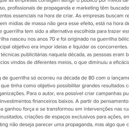
l que as empresas consigam atingir o público por meios d
sso, profissionais de propaganda e marketing têm buscad
tos essenciais na hora de criar. As empresas buscam res
em mídias de massa não gera esse efeito, está na hora d
 guerrilha tem sido a alternativa escolhida para trazer e
lha nasceu nos anos 70 e foi originado na guerrilha bélic
ipal objetivo era impor ideias e liquidar os concorrentes
técnicas publicitárias naquela década, as pessoas eram
ios vindos de diferentes meios, o que diminuiu a eficáci
 de guerrilha só ocorreu na década de 80 com o lançame
que tinha como objetivo possibilitar grandes resultados
anizações. Para o autor, era possível criar campanhas publ
nvestimentos financeiros baixos. A partir do pensamento 
ha ganhou força e se transformou em intervenções nas ru
nusitados, criações de espaços exclusivos para ações, en
eting não deseja parecer uma propaganda, mas algo que 