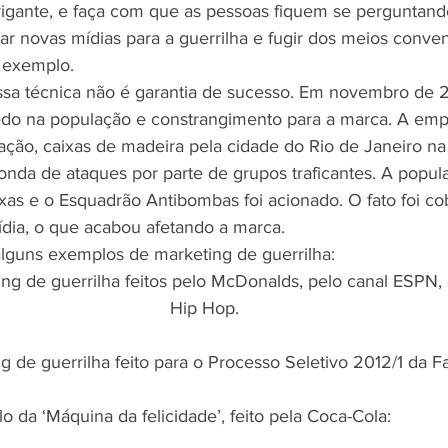
trigante, e faça com que as pessoas fiquem se perguntando
riar novas mídias para a guerrilha e fugir dos meios conv
r exemplo.
ssa técnica não é garantia de sucesso. Em novembro de 
o na população e constrangimento para a marca. A empr
ção, caixas de madeira pela cidade do Rio de Janeiro 
nda de ataques por parte de grupos traficantes. A popula
xas e o Esquadrão Antibombas foi acionado. O fato foi co
dia, o que acabou afetando a marca.
alguns exemplos de marketing de guerrilha:
g de guerrilha feitos pelo McDonalds, pelo canal ESPN, e
Hip Hop.
g de guerrilha feito para o Processo Seletivo 2012/1 da F
 da ‘Máquina da felicidade’, feito pela Coca-Cola: