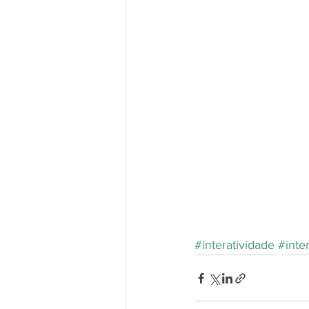
#interatividade
#inte