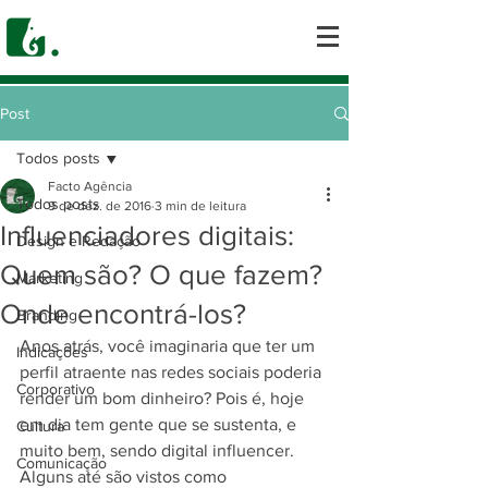
Post
Todos posts
Facto Agência
Todos posts
9 de dez. de 2016
3 min de leitura
Influenciadores digitais:
Design e Redação
Quem são? O que fazem?
Marketing
Onde encontrá-los?
Branding
Anos atrás, você imaginaria que ter um 
Indicações
perfil atraente nas redes sociais poderia 
Corporativo
render um bom dinheiro? Pois é, hoje 
em dia tem gente que se sustenta, e 
Cultura
muito bem, sendo digital influencer. 
Comunicação
Alguns até são vistos como 