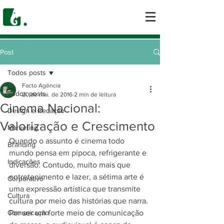
Post
Todos posts
Facto Agência
Todos posts
20 de mai. de 2016
2 min de leitura
Cinema Nacional:
Design e Redação
Valorização e Crescimento
Marketing
Quando o assunto é cinema todo 
Branding
mundo pensa em pipoca, refrigerante e 
Indicações
diversão. Contudo, muito mais que 
entretenimento e lazer, a sétima arte é 
Corporativo
uma expressão artística que transmite 
Cultura
cultura por meio das histórias que narra. 
Comunicação
Por ser um forte meio de comunicação 