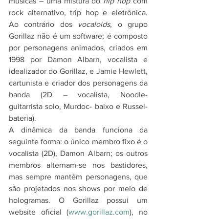
músicas – uma mistura do 
hip hop
 com 
rock alternativo, trip hop e eletrônica. 
Ao contrário dos
 vocaloids
, o grupo 
Gorillaz não é um software; é composto 
por personagens animados, criados em 
1998 por Damon Albarn, vocalista e 
idealizador do Gorillaz, e Jamie Hewlett, 
cartunista e criador dos personagens da 
banda (2D – vocalista, Noodle- 
guitarrista solo, Murdoc- baixo e Russel- 
bateria).
A dinâmica da banda funciona da 
seguinte forma: o único membro fixo é o 
vocalista (2D), Damon Albarn; os outros 
membros alternam-se nos bastidores, 
mas sempre mantêm personagens, que 
são projetados nos shows por meio de 
hologramas. O Gorillaz possui um 
website oficial (
www.gorillaz.com
), no 