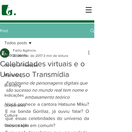
Post
Todos posts
Facto Agência
Todos posts
23 de mai. de 2017
3 min de leitura
Celebridades virtuais e o
Design e Redação
Universo Transmídia
Marketing
Fenômeno de personagens digitais que 
Branding
são sucesso no mundo real tem nome e 
Indicações
embasamento teórico
Você conhece a cantora Hatsune Miku? 
Corporativo
E na banda Gorillaz, já ouviu falar? O 
Cultura
que essas celebridades do universo da 
Comunicação
música têm em comum?