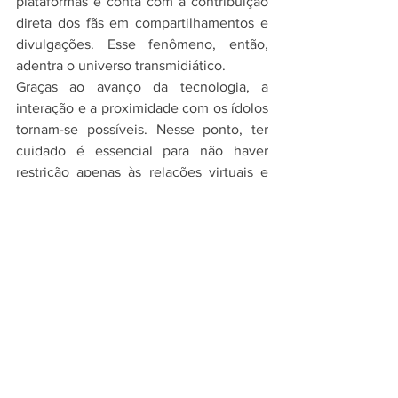
plataformas e conta com a contribuição 
direta dos fãs em compartilhamentos e 
divulgações. Esse fenômeno, então, 
adentra o universo transmidiático.
Graças ao avanço da tecnologia, a 
interação e a proximidade com os ídolos 
tornam-se possíveis. Nesse ponto, ter 
cuidado é essencial para não haver 
restrição apenas às relações virtuais e 
para não esquecer os vínculos 
verdadeiramente humanos, os que, de 
fato, importam!
Texto por Ester Cezar
Arte por Andreza Aragão