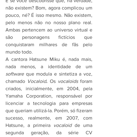
E se você descobrisse que, na verdade, 
não existem? Bom, agora complicou um 
pouco, né? É isso mesmo. Não existem, 
pelo menos não no nosso plano real. 
Ambas pertencem ao universo virtual e 
são personagens fictícios que 
conquistaram milhares de fãs pelo 
mundo todo.
A cantora Hatsune Miku é, nada mais, 
nada menos, a identidade de um 
software
 que modula e sintetiza a voz, 
chamado 
Vocaloid
. 
Os 
vocaloids
 foram 
criados, inicialmente, em 2004, pela 
Yamaha Corporation, responsável por 
licenciar a tecnologia para empresas 
que queriam utilizá-la. Porém, só fizeram 
sucesso, realmente, em 2007, com 
Hatsune, a primeira 
vocaloid
 de uma 
segunda geração, da série CV 