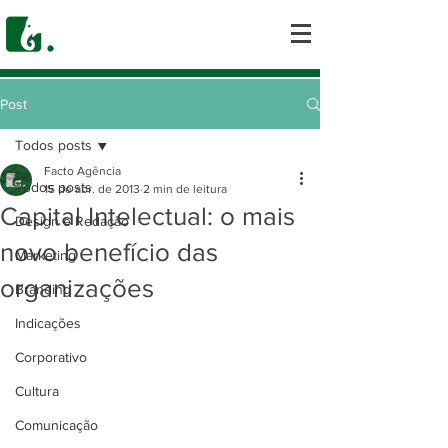
Post
Todos posts
Facto Agência
Todos posts
15 de abr. de 2013
2 min de leitura
Capital Intelectual: o mais
Design e Redação
novo benefício das
Marketing
organizações
Branding
Indicações
Corporativo
Cultura
Comunicação