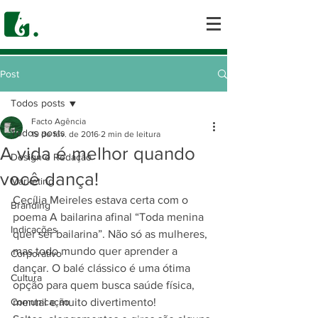
Post
Todos posts
Facto Agência
Todos posts
19 de fev. de 2016
2 min de leitura
A vida é melhor quando
Design e Redação
você dança!
Marketing
Cecília Meireles estava certa com o 
Branding
poema A bailarina afinal “Toda menina 
Indicações
quer ser bailarina”. Não só as mulheres, 
mas todo mundo quer aprender a 
Corporativo
dançar. O balé clássico é uma ótima 
Cultura
opção para quem busca saúde física, 
Comunicação
mental e muito divertimento!