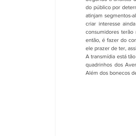
do público por deter
atinjam segmentos-al
criar interesse aind
consumidores terão r
então, é fazer do co
ele prazer de ter, assis
A transmídia está t
quadrinhos dos Aveng
Além dos bonecos de