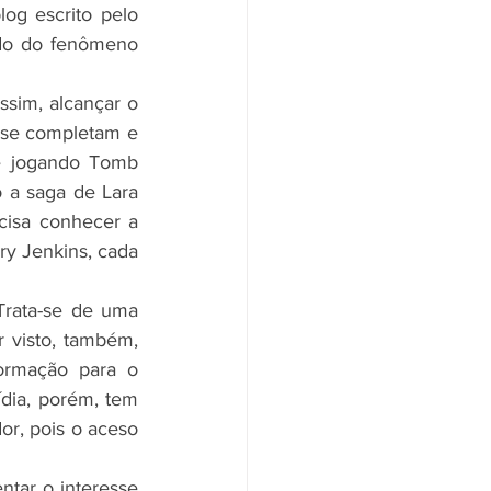
og escrito pelo 
ado do fenômeno 
ssim, alcançar o 
 se completam e 
e jogando Tomb 
a saga de Lara 
isa conhecer a 
y Jenkins, cada 
Trata-se de uma 
 visto, também, 
ormação para o 
dia, porém, tem 
or, pois o aceso 
tar o interesse 