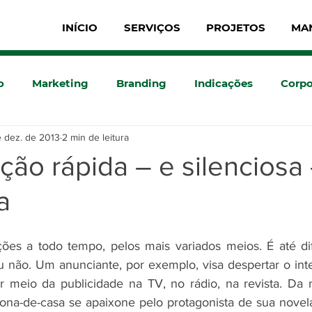
INÍCIO
SERVIÇOS
PROJETOS
MA
o
Marketing
Branding
Indicações
Corpo
e dez. de 2013
2 min de leitura
ão rápida – e silenciosa
a
s a todo tempo, pelos mais variados meios. É até difíci
 não. Um anunciante, por exemplo, visa despertar o int
r meio da publicidade na TV, no rádio, na revista. Da 
ona-de-casa se apaixone pelo protagonista de sua novela