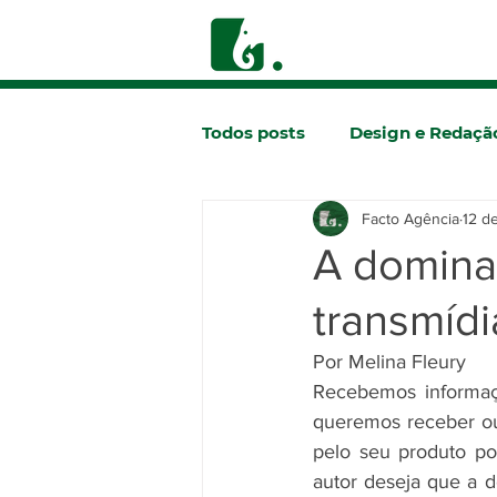
Todos posts
Design e Redaçã
Facto Agência
12 d
Comunicação
A dominaç
transmídi
Por Melina Fleury
Recebemos informaçõe
queremos receber ou
pelo seu produto po
autor deseja que a d