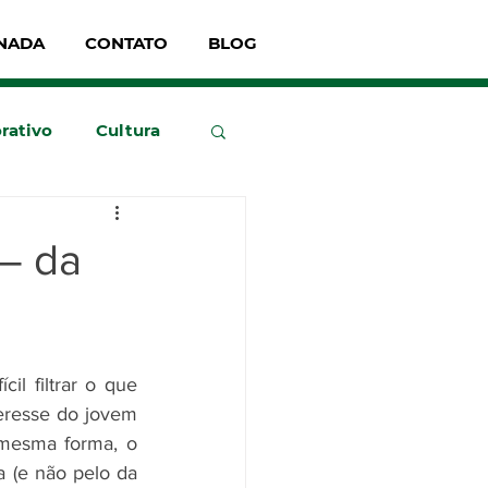
NADA
CONTATO
BLOG
rativo
Cultura
 – da
l filtrar o que 
eresse do jovem 
mesma forma, o 
 (e não pelo da 