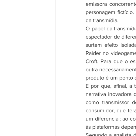
emissora concorrente
personagem fictício
da transmídia.
O papel da transmídia
espectador de difere
surtem efeito isola
Raider no videogame
Croft. Para que o e
outra necessariament
produto é um ponto 
E por que, afinal, a
narrativa inovadora 
como transmissor d
consumidor, que terá
um diferencial: ao co
às plataformas depe
Segundo a analista d