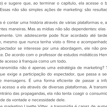
) e sugere que, ao terminar o capítulo, ela acesse o bl
. Essas não são simples ações de marketing: são result
 é contar uma história através de várias plataformas e, a
ntes maneiras. Mas as mídias não são dependentes: elas
damente. Um adolescente pode ficar acordado até tard
, mesmo que nunca tenha visto o filme e acompanhado 
spectador se interesse por uma abordagem, ele não prec
e. De acordo com o professor de estudos midiáticos Henr
de acesso à franquia como um todo.
 transmídia não é apenas uma estratégia de marketing? 
que exige a participação do espectador, que passa a ser
e mensagens. É uma forma eficiente de passar a inf
 acesso a ela através de diversas plataformas. A transmí
ntrário das propagandas, ela não tenta coagir o consumid
nde da vontade e necessidade dele.
e marketing Lisette Vitter, a transmídia é capaz de aumen