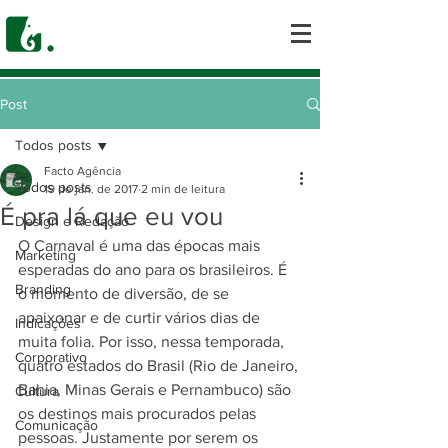
Post
Todos posts
Facto Agência
Todos posts
19 de jan. de 2017
2 min de leitura
É pra lá que eu vou
Design e Redação
O Carnaval é uma das épocas mais 
Marketing
esperadas do ano para os brasileiros. É 
Branding
o momento de diversão, de se 
apaixonar e de curtir vários dias de 
Indicações
muita folia. Por isso, nessa temporada, 
Corporativo
quatro estados do Brasil (Rio de Janeiro, 
Bahia, Minas Gerais e Pernambuco) são 
Cultura
os destinos mais procurados pelas 
Comunicação
pessoas. Justamente por serem os 